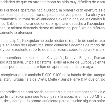
entidades dx que en otros tiempos ha sido muy difíciles de escuc
os grandes aperturas hacia Europa, la primera gran apertura se dio
o hacer contacto con varios países nuevos para mi. La otra y cr
 contabilice un total de 45 entidades dx recibidas, de las cuales 
co. Cabe mencionar que en esta apertura, escuche a Kazajistán 
casi la misma distancia desde mi ubicación, por 3 km de difere
amente la atención.
con Japón, Kazajistán no pude recibir el reporte de confirmació
que en estas dos aperturas, hubo contactos además de modo dig
B y con excelente reporte de modulación , sobre todo en Francia.
 especifico, se encuentran Kazajistán, Kosovo, Bulgaria, Rumania,
luido Kazajistán, un país bastante lejano al este de Europa ya en 
osa, por lo que en este tipo de aperturas, se da la magia.
e completar el tan ansiado DXCC #100 en la banda de 6m. Aunque
ajistán, Turquía, Isla de Creta, Malta y Saint Pierre & Miquelon,
 esporádicas en esta banda, tenemos algunas semanas todavía co
go la invitación para que te pongas a la escucha en los 50 MHz 
vertical, será por lo pronto suficiente para escuchar algunos paíse