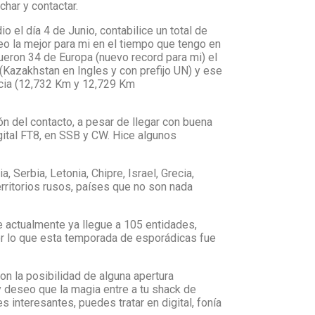
har y contactar.
 el día 4 de Junio, contabilice un total de
eo la mejor para mi en el tiempo que tengo en
fueron 34 de Europa (nuevo record para mi) el
(Kazakhstan en Ingles y con prefijo UN) y ese
ncia (12,732 Km y 12,729 Km
n del contacto, a pesar de llegar con buena
ital FT8, en SSB y CW. Hice algunos
 Serbia, Letonia, Chipre, Israel, Grecia,
territorios rusos, países que no son nada
 actualmente ya llegue a 105 entidades,
 por lo que esta temporada de esporádicas fue
n la posibilidad de alguna apertura
y deseo que la magia entre a tu shack de
s interesantes, puedes tratar en digital, fonía