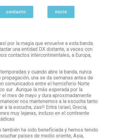
contacto
inicio
sí por la magia que envuelve a esta banda.
actar una entidad DX distante, a veces con
os contactos intercontinentales, a Europa,
 temporadas y cuando abre la banda, nunca
e propagación, una se da semanas antes de
 en comunicados entre el hemisferio Norte
co sur. Aunque la más esperada por la
iar el mes de mayo y dura aproximadamente
 amanecer nos mantenemos a la escucha tanto
a la escucha, zas!! Entra Israel, Grecia,
nes muy lejanas, incluso en el continente
rádicas
os también ha sido beneficiada y hemos tenido
scuchar países de medio oriente, Asia,