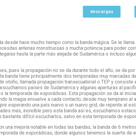
descargas
a desde hace mucho tiempo como la banda mágica. Se le llama a
necesitas antenas monstruosas o mucha potencia para poder cont
legaras hasta la parte más alejada de Sudamérica o incluso algun
es, pues la propagación no se da durante todo el año, se da por
Esta banda tiene principalmente dos temporadas muy marcadas d
de otoño, llamada propagación transecuatorial o TEP y consiste
s escuchamos países de Sudamérica y algunas aperturas al pacifi
s la temporada de esporádicas. Esta propagación se da al inic
ando la magia envuelve a cada contacto; desde muy temprano al
e esperando una país nuevo o un nuevo grid, de repente al estar 
ades mas, increíble pero esta banda así es, escuchamos estacio
es bastante difícil escucharlos, salvo en esta temporada de espo
on una mejoría notable en todas las bandas, la banda de 6 metr
temporada de esporádicas, donde algunos tenemos la suerte de e